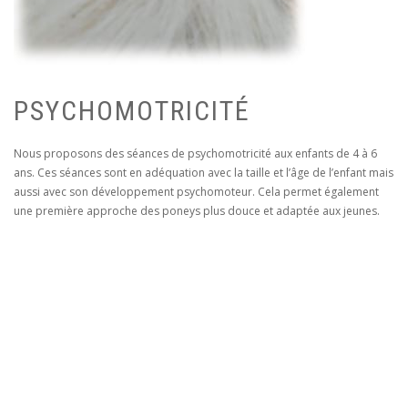
PSYCHOMOTRICITÉ
Nous proposons des séances de psychomotricité aux enfants de 4 à 6
ans. Ces séances sont en adéquation avec la taille et l’âge de l’enfant mais
aussi avec son développement psychomoteur. Cela permet également
une première approche des poneys plus douce et adaptée aux jeunes.
Le mouvement et la découverte de l’autre comme points-clés, nous
travaillons dans une perspective de « psychomotricité relationnelle »,
nous entendons par là :
Psychomotricité : développement des grandes notions
psychomotrices (latéralité, schéma corporel, organisation et
orientation spatiale,…)
Relationnelle : mise en avant de la relation à l’autre, importance de
la rencontre et de la découverte de l’autre mais aussi de soi.